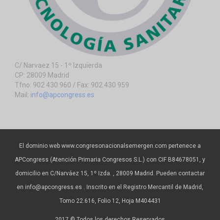
C/ Narvaez 15 - 1º Izquierda
CP: 28009 Madrid
Tfno: 902 430 960 / Fax: 902 430 959
Mail:
info@apcongress.es
El dominio web www.congresonacionalsemergen.com pertenece a
APCongress (Atención Primaria Congresos S.L.) con CIF B84678051, y
domicilio en C/Narváez 15, 1º Izda. , 28009 Madrid. Pueden contactar
en info@apcongress.es . Inscrito en el Registro Mercantil de Madrid,
Tomo 22.616, Folio 12, Hoja M404431
2017 © Todos los derechos Reservados