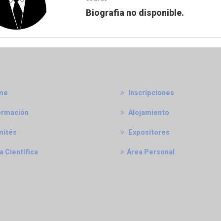
Biografia no disponible.
me
Inscripciones
ormación
Alojamiento
ités
Expositores
 Científica
Área Personal