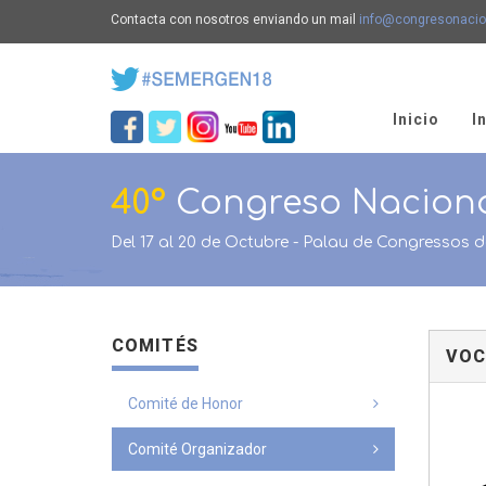
Contacta con nosotros enviando un mail
info@congresonaci
Inicio
I
40º
Congreso Nacion
Del 17 al 20 de Octubre - Palau de Congressos 
COMITÉS
VOC
Comité de Honor
Comité Organizador