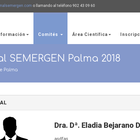
onalsemergen.com
o llamando al teléfono 902 43 09 60
nformación
Comités
Área Científica
Inscrip
al SEMERGEN Palma 2018
de Palma
AL
Dra. Dª. Eladia Bejarano
asdfas