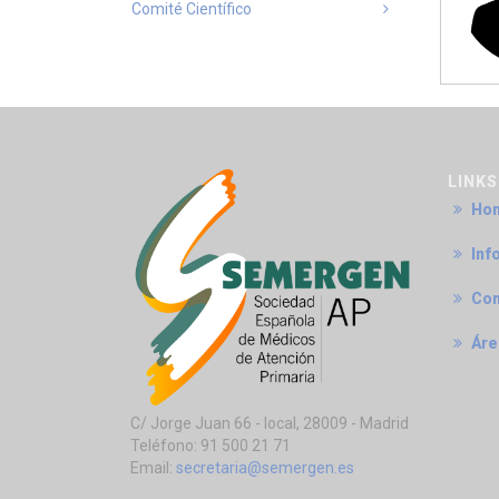
Comité Científico
LINKS
Ho
Inf
Com
Área
C/ Jorge Juan 66 - local, 28009 - Madrid
Teléfono: 91 500 21 71
Email:
secretaria@semergen.es