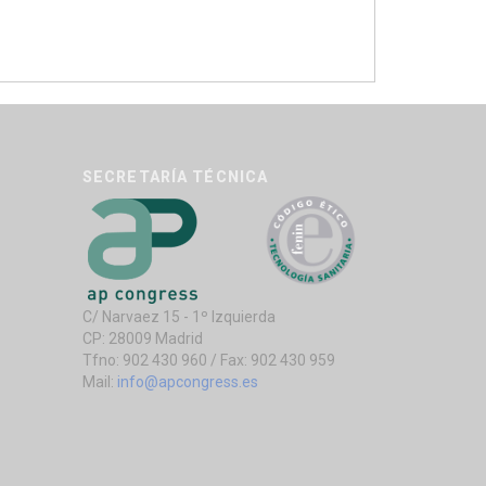
SECRETARÍA TÉCNICA
C/ Narvaez 15 - 1º Izquierda
CP: 28009 Madrid
Tfno: 902 430 960 / Fax: 902 430 959
Mail:
info@apcongress.es