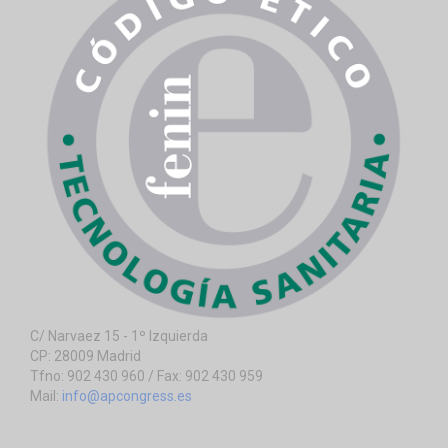
C/ Narvaez 15 - 1º Izquierda
CP: 28009 Madrid
Tfno: 902 430 960 / Fax: 902 430 959
Mail:
info@apcongress.es