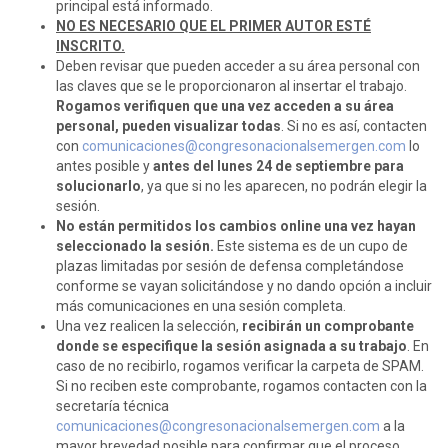
principal está informado.
NO ES NECESARIO QUE EL PRIMER AUTOR ESTÉ
INSCRITO.
Deben revisar que pueden acceder a su área personal con
las claves que se le proporcionaron al insertar el trabajo.
Rogamos verifiquen que una vez acceden a su área
personal, pueden visualizar todas
. Si no es así, contacten
con
comunicaciones@congresonacionalsemergen.com
lo
antes posible y
antes del lunes 24 de septiembre para
solucionarlo
, ya que si no les aparecen, no podrán elegir la
sesión.
No están permitidos los cambios online una vez hayan
seleccionado la sesión.
Este sistema es de un cupo de
plazas limitadas por sesión de defensa completándose
conforme se vayan solicitándose y no dando opción a incluir
más comunicaciones en una sesión completa.
Una vez realicen la selección,
recibirán un comprobante
donde se especifique la sesión asignada a su trabajo
. En
caso de no recibirlo, rogamos verificar la carpeta de SPAM.
Si no reciben este comprobante, rogamos contacten con la
secretaría técnica
comunicaciones@congresonacionalsemergen.com
a la
mayor brevedad posible para confirmar que el proceso