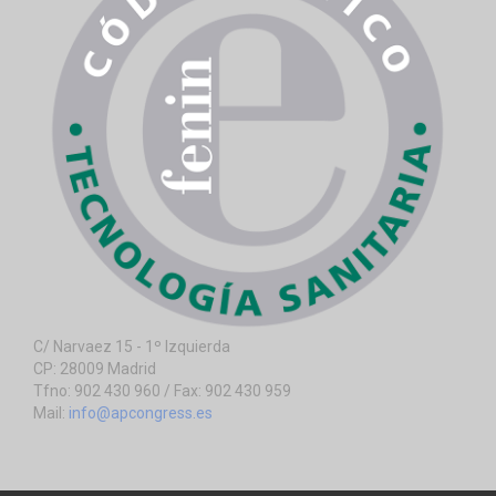
C/ Narvaez 15 - 1º Izquierda
CP: 28009 Madrid
Tfno: 902 430 960 / Fax: 902 430 959
Mail:
info@apcongress.es