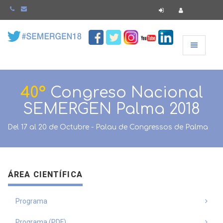
Navegació
40º
Congreso Nacional
SEMERGEN Palma 2018
Del 17 al 20 de Octubre - Palau de Congressos de Palma
ÁREA CIENTÍFICA
Programa
Programa (PDF)