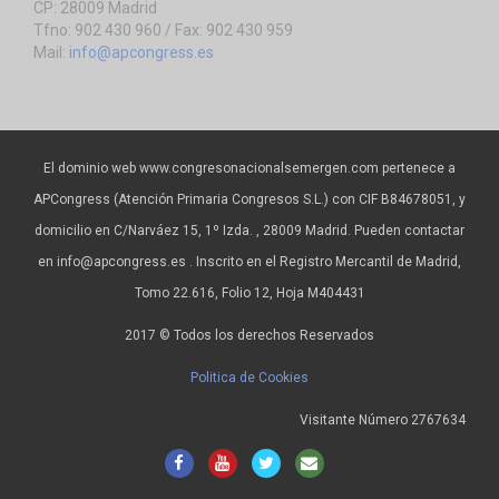
CP: 28009 Madrid
Tfno: 902 430 960 / Fax: 902 430 959
Mail:
info@apcongress.es
El dominio web www.congresonacionalsemergen.com pertenece a
APCongress (Atención Primaria Congresos S.L.) con CIF B84678051, y
domicilio en C/Narváez 15, 1º Izda. , 28009 Madrid. Pueden contactar
en info@apcongress.es . Inscrito en el Registro Mercantil de Madrid,
Tomo 22.616, Folio 12, Hoja M404431
2017 © Todos los derechos Reservados
Politica de Cookies
Visitante Número 2767634