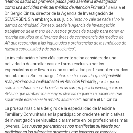
“
Hemos dados los primeros pasos para asentar la investigación
como una actividad más del médico de Atención Primaria”
, señala el
Dr. Sergio Cinza, director de la Agencia de Investigación de
SEMERGEN. Sin embargo, a su juicio,
“esto no vale de nada si no le
damos continuidad. Por eso, desde la Agencia de Investigación
trabajamos de la mano de nuestros grupos de trabajo para poner en
marcha estudios en diferentes áreas de competencia del médico de
AP, que respondan a las inquietudes y preferencias de los médicos de
nuestra especialidad y de sus pacientes”
.
La investigación clínica clásicamente se ha considerado una
actividad a desarrollar casi de forma exclusiva por los
especialistas que llevan a cabo su actividad profesional en medios
hospitalarios. Sin embargo,
“ahora se ha asumido que
el paciente
más próximo a la realidad está en Atención Primaria
, por lo que no
solo los estudios en vida real son un campo para la investigación en
AP sino que también los ensayos clínicos requieren a pacientes que
solamente estén en este ámbito asistencial”
, admite el Dr. Cinza.
La prueba más clara del giro de la especialidad de Medicina
Familiar y Comunitaria en la participación creciente en iniciativas
de investigación se visualiza claramente en los profesionales más
jóvenes.
“
Las nuevas generaciones nos manifiestan su interés por
participar en
los diferentes proyectos que tenemos en marcha y