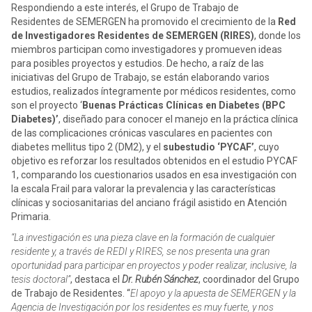
Respondiendo a este interés, el Grupo de Trabajo de
Residentes de SEMERGEN ha promovido el crecimiento de la
Red
de Investigadores Residentes de SEMERGEN (RIRES)
, donde los
miembros participan como investigadores y promueven ideas
para posibles proyectos y estudios. De hecho, a raíz de las
iniciativas del Grupo de Trabajo, se están elaborando varios
estudios, realizados íntegramente por médicos residentes, como
son el proyecto ‘
Buenas Prácticas Clínicas en Diabetes (BPC
Diabetes)’
, diseñado para conocer el manejo en la práctica clínica
de las complicaciones crónicas vasculares en pacientes con
diabetes mellitus tipo 2 (DM2), y el
subestudio ‘PYCAF’
, cuyo
objetivo es reforzar los resultados obtenidos en el estudio PYCAF
1, comparando los cuestionarios usados en esa investigación con
la escala Frail para valorar la prevalencia y las características
clínicas y sociosanitarias del anciano frágil asistido en Atención
Primaria.
“La investigación es una pieza clave en la formación de cualquier
residente y, a través de REDI y RIRES, se nos presenta una gran
oportunidad para participar en proyectos y poder realizar, inclusive, la
tesis doctoral”
, destaca el
Dr. Rubén Sánchez
, coordinador del Grupo
de Trabajo de Residentes. “
El apoyo y la apuesta de SEMERGEN y la
Agencia de Investigación por los residentes es muy fuerte, y nos