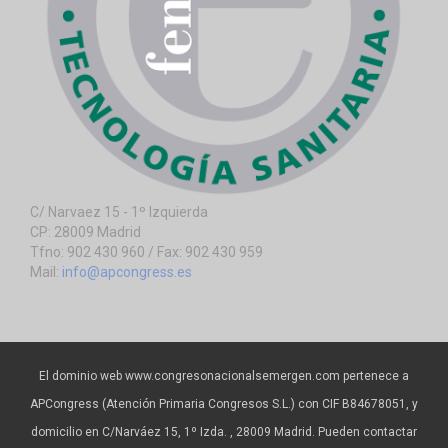
C/ Narvaez 15 - 1º Izquierda
CP: 28009 Madrid
Tfno: 902 430 960 / Fax: 902 430 959
Mail:
info@apcongress.es
El dominio web www.congresonacionalsemergen.com pertenece a
APCongress (Atención Primaria Congresos S.L.) con CIF B84678051, y
domicilio en C/Narváez 15, 1º Izda. , 28009 Madrid. Pueden contactar