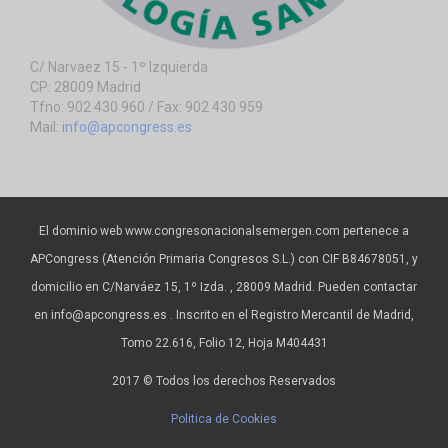
C/ Narvaez 15 - 1º Izquierda
CP: 28009 Madrid
Tfno: 902 430 960 / Fax: 902 430 959
Mail:
info@apcongress.es
El dominio web www.congresonacionalsemergen.com pertenece a
APCongress (Atención Primaria Congresos S.L.) con CIF B84678051, y
domicilio en C/Narváez 15, 1º Izda. , 28009 Madrid. Pueden contactar
en info@apcongress.es . Inscrito en el Registro Mercantil de Madrid,
Tomo 22.616, Folio 12, Hoja M404431
2017 © Todos los derechos Reservados
Politica de Cookies